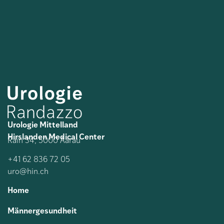
Urologie Mittelland
Hirslanden Medical Center
Rain 34, 5000 Aarau
+41 62 836 72 05
uro@hin.ch
Home
Männergesundheit