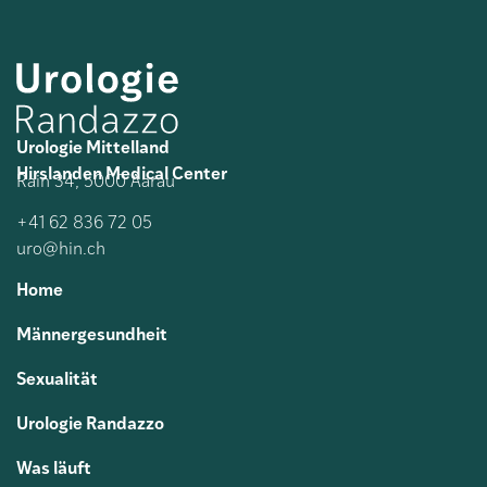
Urologie Mittelland
Hirslanden Medical Center
Rain 34, 5000 Aarau
+41 62 836 72 05
uro@hin.ch
Home
Männergesundheit
Sexualität
Urologie Randazzo
Was läuft