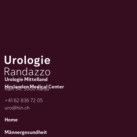
Urologie Mittelland
Hirslanden Medical Center
Rain 34, 5000 Aarau
+41 62 836 72 05
uro@hin.ch
Home
Männergesundheit